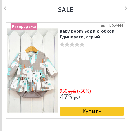
SALE
арт.: Б65/4-И
Распродажа
Baby boom Боди с юбкой
Единороги, серый
950
(-50%)
руб.
475
руб.