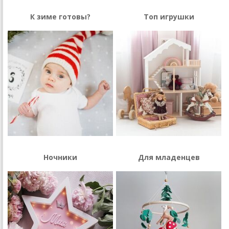
К зиме готовы?
Топ игрушки
Ночники
Для младенцев