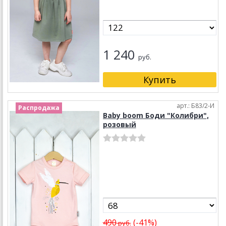
1 240
руб.
арт.: Б83/2-И
Распродажа
Baby boom Боди "Колибри",
розовый
490
(-41%)
руб.