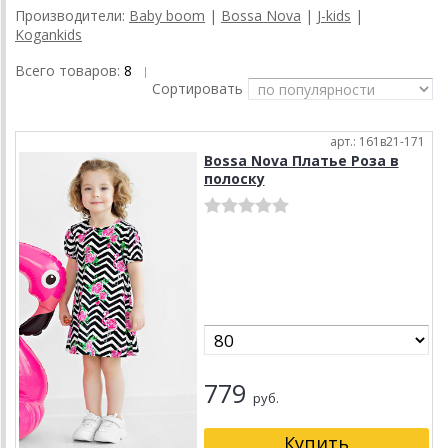
Производители:
Baby boom
|
Bossa Nova
|
J-kids
|
Kogankids
Всего товаров:
8
|
Сортировать
арт.: 161в21-171
Bossa Nova Платье Роза в
полоску
779
руб.