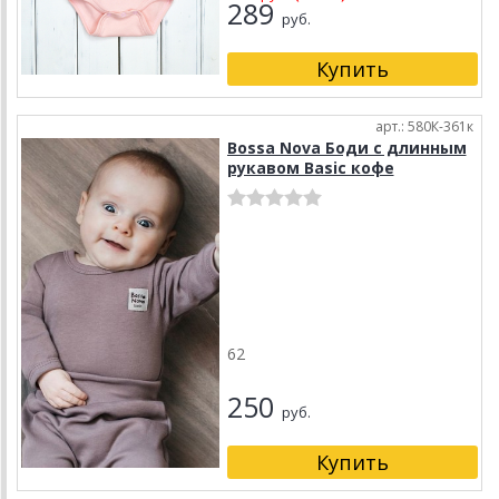
289
руб.
арт.: 580К-361к
Bossa Nova Боди с длинным
рукавом Basic кофе
62
250
руб.