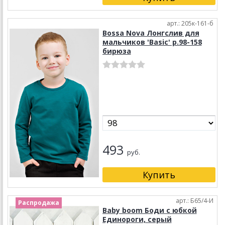
арт.: 205к-161-б
Bossa Nova Лонгслив для
мальчиков 'Basic' р.98-158
бирюза
493
руб.
арт.: Б65/4-И
Распродажа
Baby boom Боди с юбкой
Единороги, серый