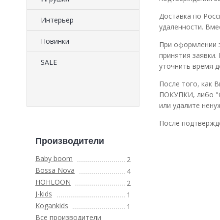
Доставка по Росс
Интерьер
удаленности. Вме
Новинки
При оформлении з
принятия заявки.
SALE
уточнить время д
После того, как 
ПОКУПКИ, либо "
или удалите нен
После подтвержде
Производители
Baby boom
2
Bossa Nova
4
HOHLOON
2
J-kids
1
Kogankids
1
Все производители